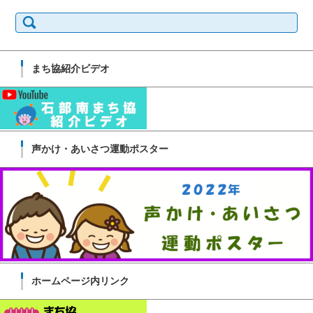
検
索:
まち協紹介ビデオ
声かけ・あいさつ運動ポスター
ホームページ内リンク