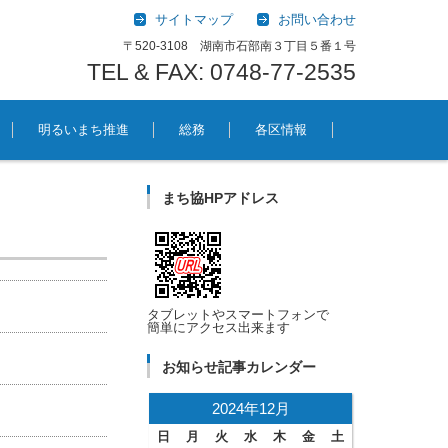
サイトマップ
お問い合わせ
〒520-3108 湖南市石部南３丁目５番１号
TEL & FAX: 0748-77-2535
明るいまち推進
総務
各区情報
まち協HPアドレス
タブレットやスマートフォンで
簡単にアクセス出来ます
お知らせ記事カレンダー
2024年12月
日
月
火
水
木
金
土