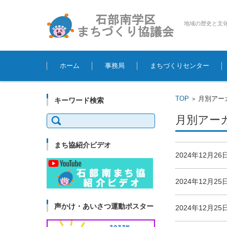
地域の歴史と文
コンテンツに移動
ホーム
事務局
まちづくりセンター
TOP
月別アーカ
>
キーワード検索
検
月別アーカイ
索:
まち協紹介ビデオ
2024年12月2
2024年12月2
声かけ・あいさつ運動ポスター
2024年12月2