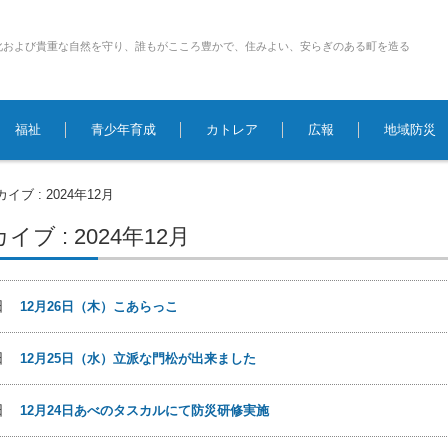
化および貴重な自然を守り、誰もがこころ豊かで、住みよい、安らぎのある町を造る
福祉
青少年育成
カトレア
広報
地域防災
イブ : 2024年12月
ブ : 2024年12月
6日
12月26日（木）こあらっこ
5日
12月25日（水）立派な門松が出来ました
5日
12月24日あべのタスカルにて防災研修実施