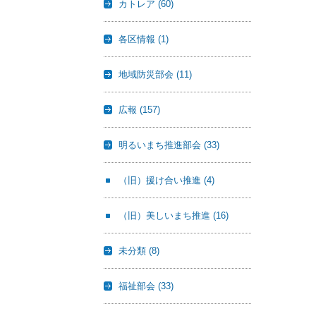
カトレア
(60)
各区情報
(1)
地域防災部会
(11)
広報
(157)
明るいまち推進部会
(33)
（旧）援け合い推進
(4)
（旧）美しいまち推進
(16)
未分類
(8)
福祉部会
(33)