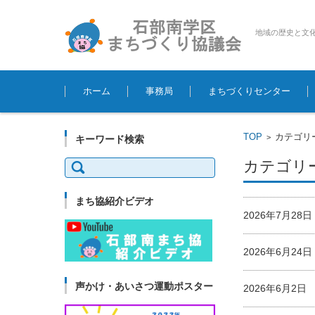
地域の歴史と文
コンテンツに移動
ホーム
事務局
まちづくりセンター
TOP
カテゴリ
>
キーワード検索
検
カテゴリー
索:
まち協紹介ビデオ
2026年7月2
2026年6月2
声かけ・あいさつ運動ポスター
2026年6月2