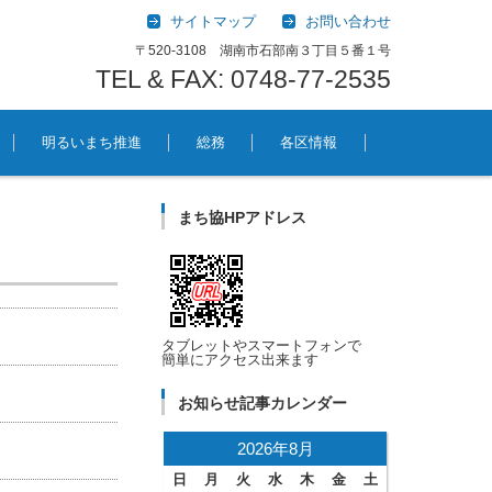
サイトマップ
お問い合わせ
〒520-3108 湖南市石部南３丁目５番１号
TEL & FAX: 0748-77-2535
明るいまち推進
総務
各区情報
まち協HPアドレス
タブレットやスマートフォンで
簡単にアクセス出来ます
お知らせ記事カレンダー
2026年8月
日
月
火
水
木
金
土