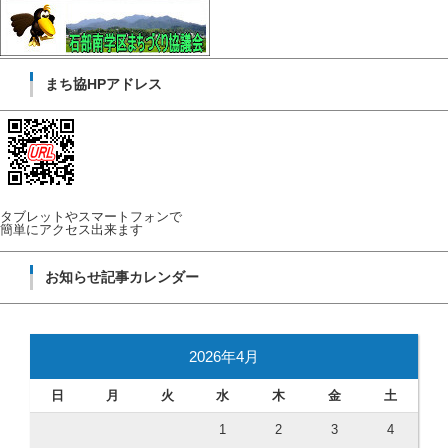
まち協HPアドレス
タブレットやスマートフォンで
簡単にアクセス出来ます
お知らせ記事カレンダー
2026年4月
日
月
火
水
木
金
土
1
2
3
4