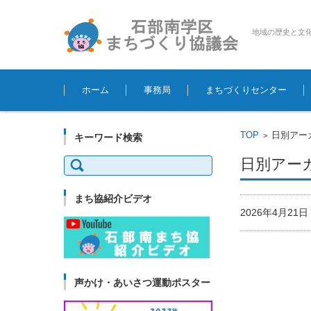
地域の歴史と文
コンテンツに移動
ホーム
事務局
まちづくりセンター
TOP
日別アーカ
>
キーワード検索
検
日別アーカイ
索:
まち協紹介ビデオ
2026年4月2
声かけ・あいさつ運動ポスター