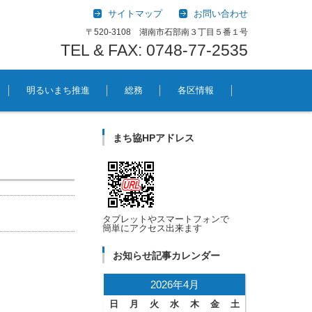
サイトマップ
お問い合わせ
〒520-3108 湖南市石部南３丁目５番１号
TEL & FAX: 0748-77-2535
明るいまち推進
総務
各区情報
まち協HPアドレス
タブレットやスマートフォンで
簡単にアクセス出来ます
お知らせ記事カレンダー
2026年4月
日
月
火
水
木
金
土