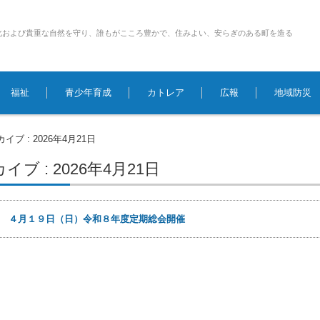
化および貴重な自然を守り、誰もがこころ豊かで、住みよい、安らぎのある町を造る
福祉
青少年育成
カトレア
広報
地域防災
イブ : 2026年4月21日
ブ : 2026年4月21日
1日
４月１９日（日）令和８年度定期総会開催