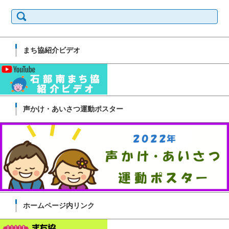
検
索:
まち協紹介ビデオ
声かけ・あいさつ運動ポスター
ホームページ内リンク