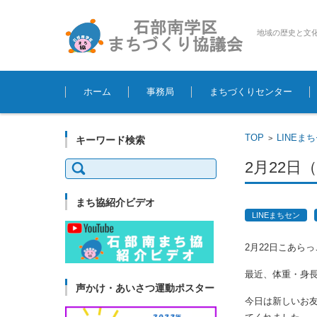
地域の歴史と文
コンテンツに移動
ホーム
事務局
まちづくりセンター
TOP
LINEま
>
キーワード検索
検
2月22日
索:
まち協紹介ビデオ
LINEまちセン
2月22日こあらっこ
最近、体重・身長
声かけ・あいさつ運動ポスター
今日は新しいお