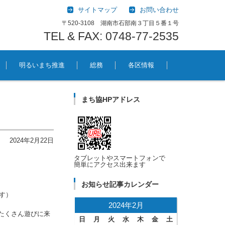
サイトマップ
お問い合わせ
〒520-3108 湖南市石部南３丁目５番１号
TEL & FAX: 0748-77-2535
明るいまち推進
総務
各区情報
まち協HPアドレス
2024年2月22日
タブレットやスマートフォンで
簡単にアクセス出来ます
お知らせ記事カレンダー
す）
2024年2月
たくさん遊びに来
日
月
火
水
木
金
土