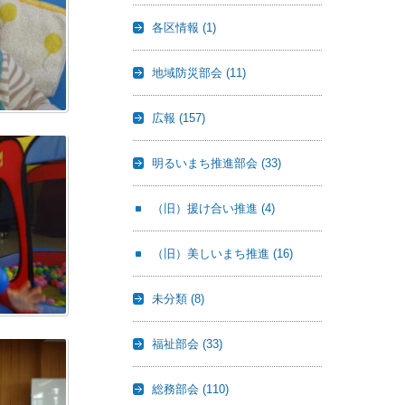
各区情報
(1)
地域防災部会
(11)
広報
(157)
明るいまち推進部会
(33)
（旧）援け合い推進
(4)
（旧）美しいまち推進
(16)
未分類
(8)
福祉部会
(33)
総務部会
(110)