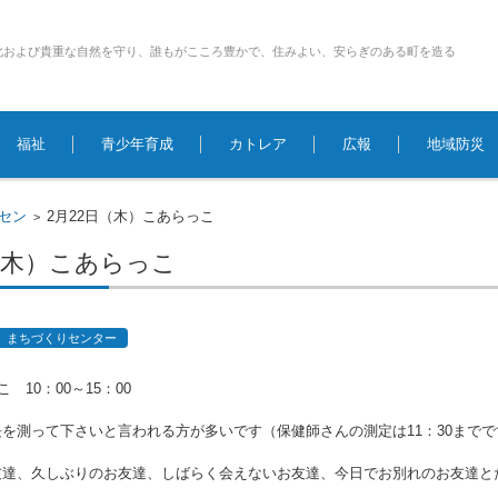
化および貴重な自然を守り、誰もがこころ豊かで、住みよい、安らぎのある町を造る
福祉
青少年育成
カトレア
広報
地域防災
ちセン
2月22日（木）こあらっこ
>
（木）こあらっこ
まちづくりセンター
 10：00～15：00
を測って下さいと言われる方が多いです（保健師さんの測定は11：30までで
友達、久しぶりのお友達、しばらく会えないお友達、今日でお別れのお友達と