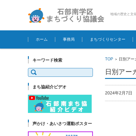
地域の歴史と文
コンテンツに移動
ホーム
事務局
まちづくりセンター
TOP
日別アーカ
>
キーワード検索
検
日別アーカイ
索:
まち協紹介ビデオ
2024年2月7
声かけ・あいさつ運動ポスター