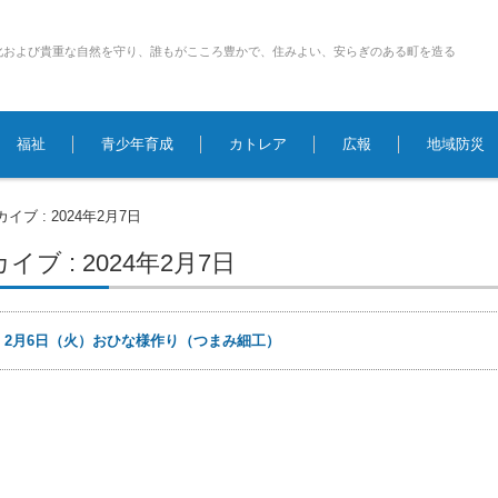
化および貴重な自然を守り、誰もがこころ豊かで、住みよい、安らぎのある町を造る
福祉
青少年育成
カトレア
広報
地域防災
イブ : 2024年2月7日
ブ : 2024年2月7日
日
2月6日（火）おひな様作り（つまみ細工）