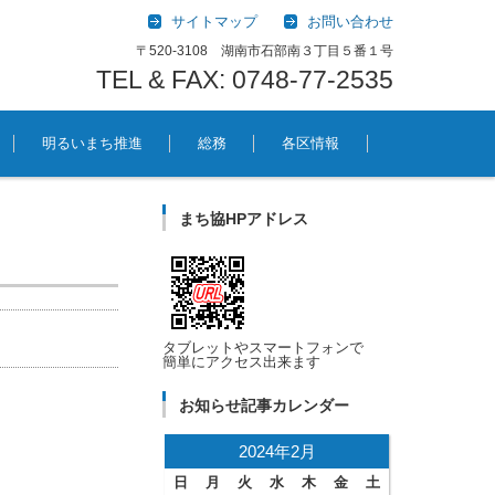
サイトマップ
お問い合わせ
〒520-3108 湖南市石部南３丁目５番１号
TEL & FAX: 0748-77-2535
明るいまち推進
総務
各区情報
まち協HPアドレス
タブレットやスマートフォンで
簡単にアクセス出来ます
お知らせ記事カレンダー
2024年2月
日
月
火
水
木
金
土