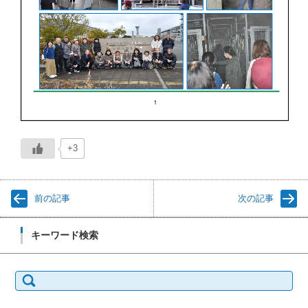
+3
前の記事
次の記事
キーワード検索
検
索: