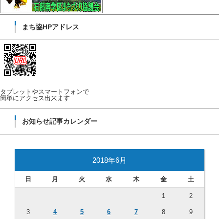
まち協HPアドレス
タブレットやスマートフォンで
簡単にアクセス出来ます
お知らせ記事カレンダー
2018年6月
日
月
火
水
木
金
土
1
2
3
4
5
6
7
8
9