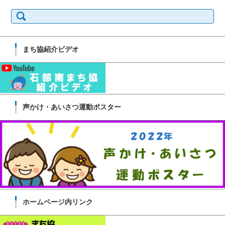
検
索:
まち協紹介ビデオ
声かけ・あいさつ運動ポスター
ホームページ内リンク