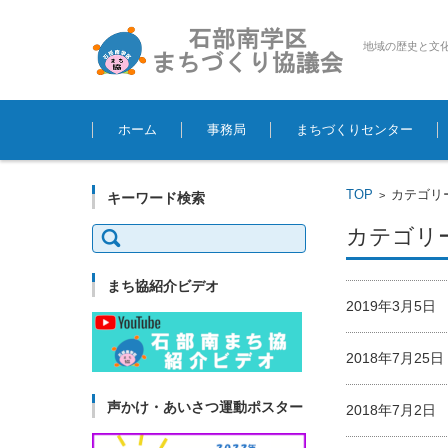
地域の歴史と文
コンテンツに移動
ホーム
事務局
まちづくりセンター
TOP
カテゴリ
>
キーワード検索
検
カテゴリー
索:
まち協紹介ビデオ
2019年3月5
2018年7月2
声かけ・あいさつ運動ポスター
2018年7月2