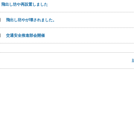
日
飛出し坊や再設置しました
0日
飛出し坊やが壊されました。
4日
交通安全推進部会開催