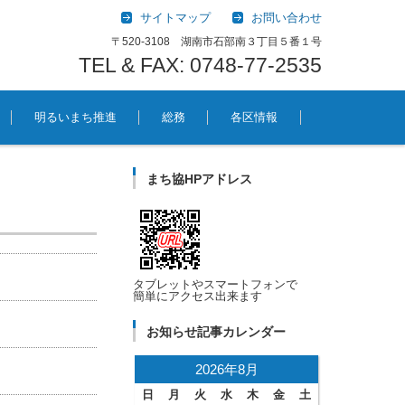
サイトマップ
お問い合わせ
〒520-3108 湖南市石部南３丁目５番１号
TEL & FAX: 0748-77-2535
明るいまち推進
総務
各区情報
まち協HPアドレス
タブレットやスマートフォンで
簡単にアクセス出来ます
お知らせ記事カレンダー
2026年8月
日
月
火
水
木
金
土