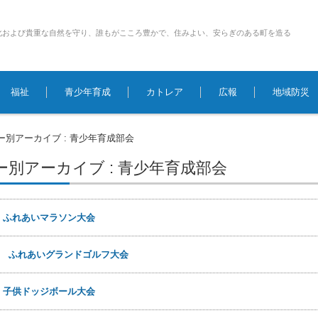
化および貴重な自然を守り、誰もがこころ豊かで、住みよい、安らぎのある町を造る
福祉
青少年育成
カトレア
広報
地域防災
ー別アーカイブ : 青少年育成部会
別アーカイブ : 青少年育成部会
日
ふれあいマラソン大会
5日
ふれあいグランドゴルフ大会
日
子供ドッジボール大会