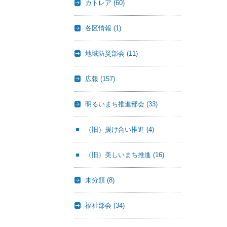
カトレア
(60)
各区情報
(1)
地域防災部会
(11)
広報
(157)
明るいまち推進部会
(33)
（旧）援け合い推進
(4)
（旧）美しいまち推進
(16)
未分類
(8)
福祉部会
(34)