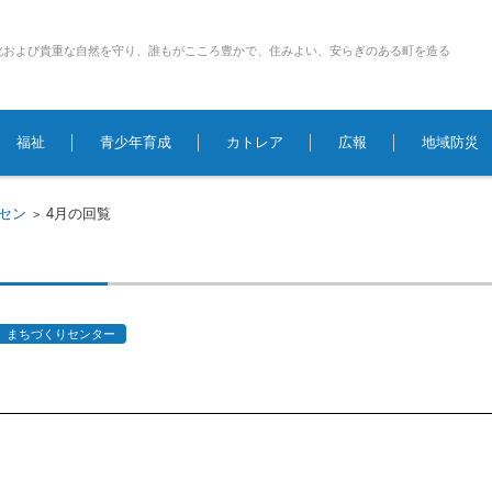
化および貴重な自然を守り、誰もがこころ豊かで、住みよい、安らぎのある町を造る
福祉
青少年育成
カトレア
広報
地域防災
ちセン
4月の回覧
>
まちづくりセンター