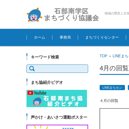
地域の歴史と文
コンテンツに移動
ホーム
事務局
まちづくりセンター
TOP
LINEま
>
キーワード検索
検
4月の回覧
索:
まち協紹介ビデオ
LINEまちセン
４月の回覧
声かけ・あいさつ運動ポスター