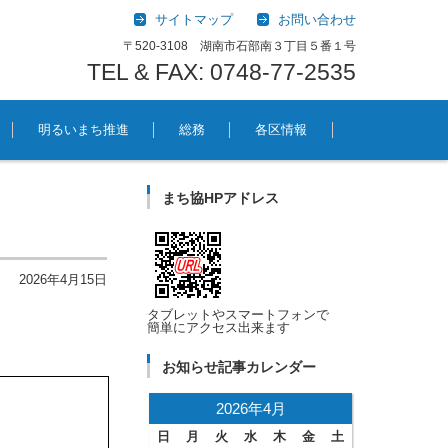
サイトマップ
お問い合わせ
〒520-3108 湖南市石部南３丁目５番１号
TEL & FAX: 0748-77-2535
明るいまち推進
総務
各区情報
まち協HPアドレス
2026年4月15日
タブレットやスマートフォンで
簡単にアクセス出来ます
お知らせ記事カレンダー
2026年4月
日
月
火
水
木
金
土