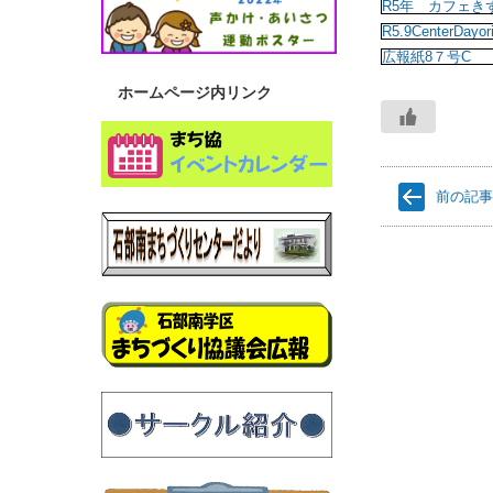
R5年 カフェき
R5.9CenterDayor
広報紙8７号C
ホームページ内リンク
+4
前の記