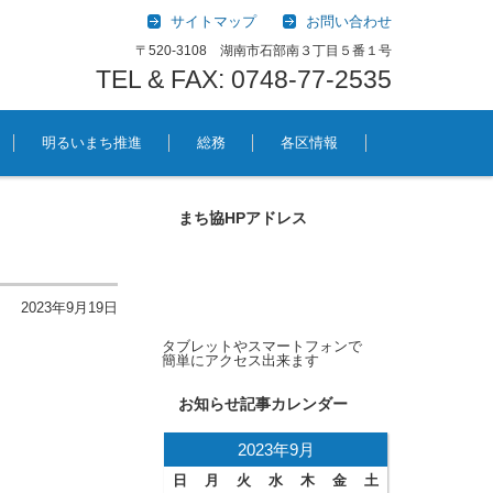
サイトマップ
お問い合わせ
〒520-3108 湖南市石部南３丁目５番１号
TEL & FAX: 0748-77-2535
明るいまち推進
総務
各区情報
まち協HPアドレス
2023年9月19日
タブレットやスマートフォンで
簡単にアクセス出来ます
お知らせ記事カレンダー
2023年9月
日
月
火
水
木
金
土