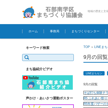
地域の歴史と文
コンテンツに移動
ホーム
事務局
まちづくりセンター
TOP
LINEま
>
キーワード検索
検
9月の回覧
索:
まち協紹介ビデオ
LINEまちセン
9月の回覧
そば打ち体験チ
声かけ・あいさつ運動ポスター
R5 ふれあい祭
R5年度バザーの