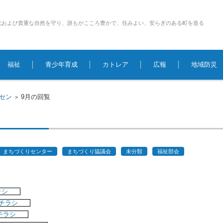
化および貴重な自然を守り、誰もがこころ豊かで、住みよい、安らぎのある町を造る
福祉
青少年育成
カトレア
広報
地域防災
ちセン
9月の回覧
>
まちづくりセンター
まちづくり協議会
未分類
福祉部会
ラシ
りチラシ
チラシ