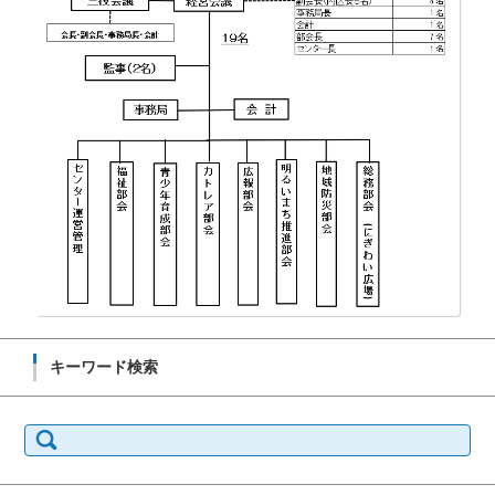
キーワード検索
検
索: